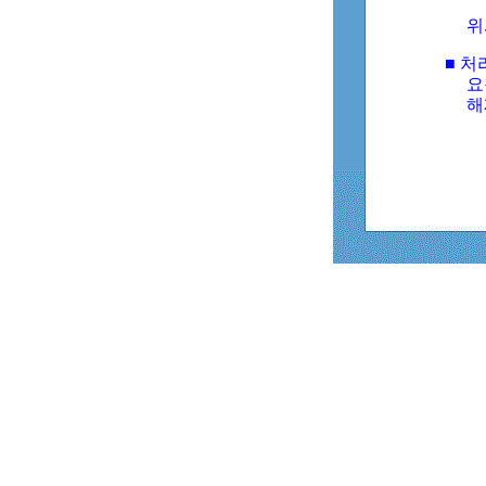
위
■ 처
요
해