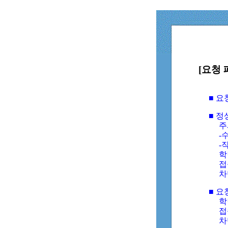
[요청 
■ 
■ 
주
-수
-
학
접
차
■ 요
학번
접속
차단