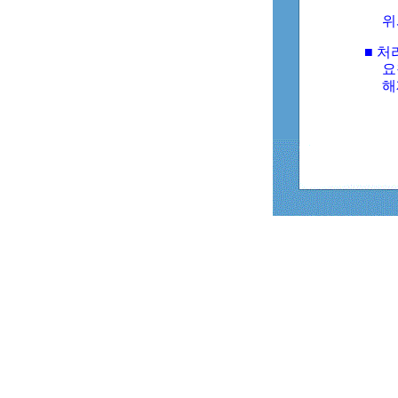
위
■ 처
요
해