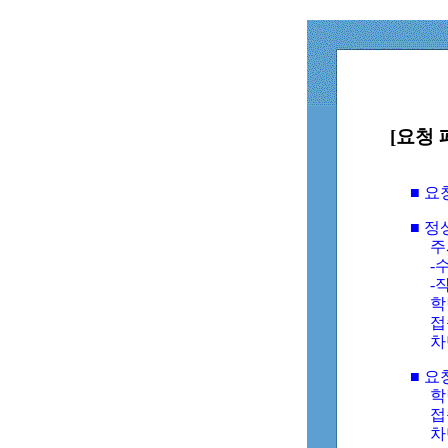
[요청 
■ 
■ 
주
-수
-
학
접
차
■ 요
학번
접속
차단