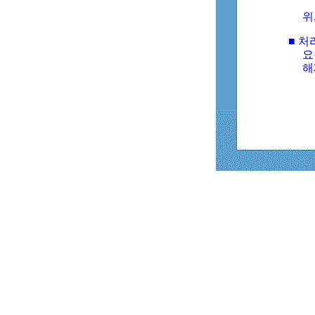
위
■ 처
요
해