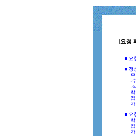
[요청 
■ 
■ 
주
-수
-
학
접
차
■ 요
학번
접속
차단