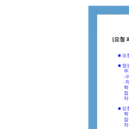
[요청 
■ 
■ 
주
-수
-
학
접
차
■ 요
학번
접속
차단