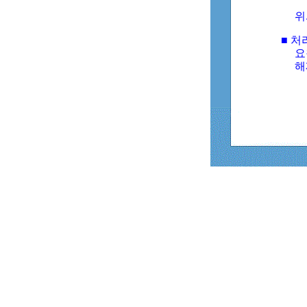
위
■ 처
요
해