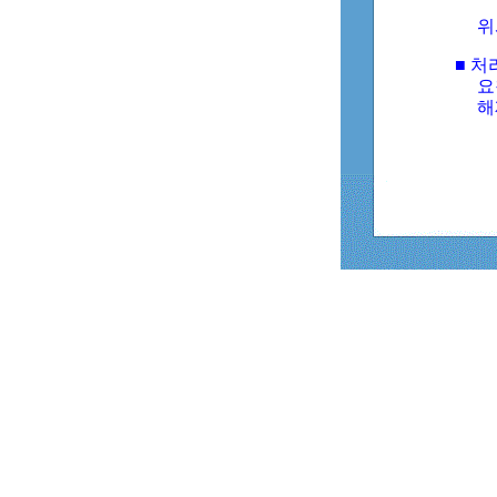
위
■ 처
요
해