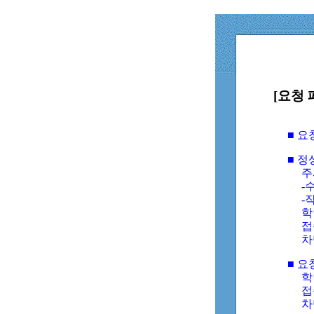
[요청 
■ 
■ 
주
-수
-
학
접
차
■ 요
학번
접속
차단